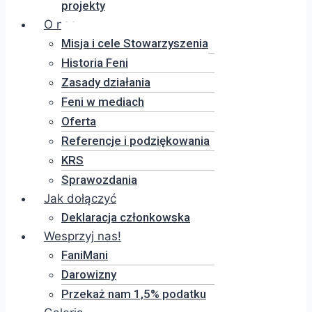
projekty
O nas
Misja i cele Stowarzyszenia
Historia Feni
Zasady działania
Feni w mediach
Oferta
Referencje i podziękowania
KRS
Sprawozdania
Jak dołączyć
Deklaracja członkowska
Wesprzyj nas!
FaniMani
Darowizny
Przekaż nam 1,5% podatku