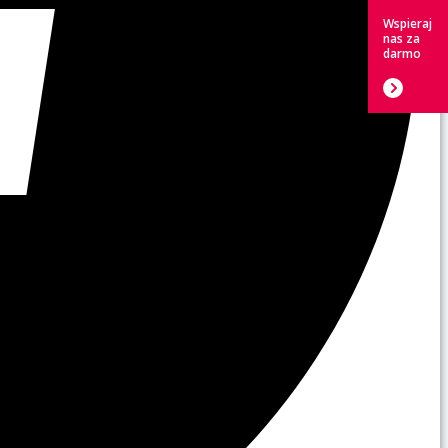
Wspieraj
nas za
darmo